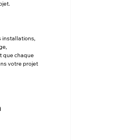
ojet.
installations, 
ge, 
it que chaque 
ns votre projet 
n