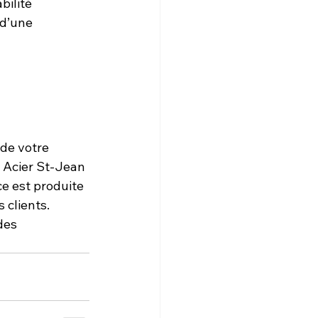
bilité 
d’une 
 de votre 
, Acier St-Jean 
e est produite 
s clients.
des 