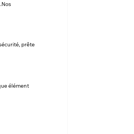
.Nos 
écurité, prête 
que élément 