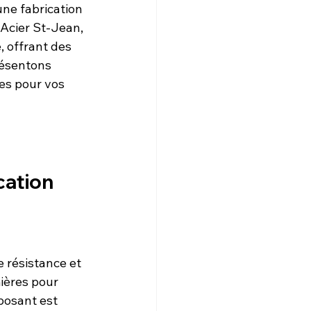
ne fabrication 
 Acier St-Jean, 
, offrant des 
résentons 
es pour vos 
cation
 résistance et 
ières pour 
posant est 