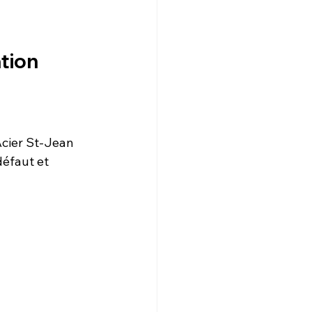
ation
cier St-Jean 
défaut et 